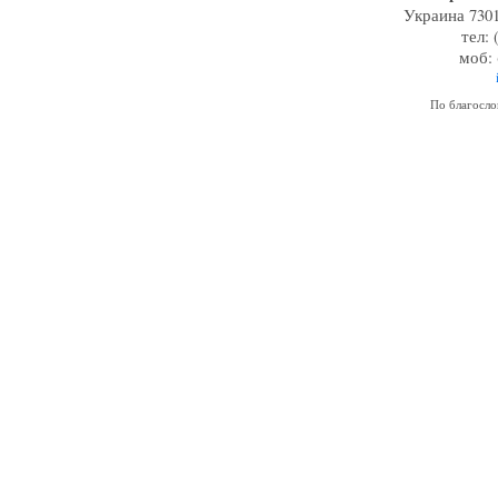
Украина 7301
тел: 
моб: 
По благосл