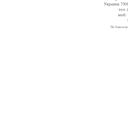
Украина 7301
тел: 
моб: 
По благосл