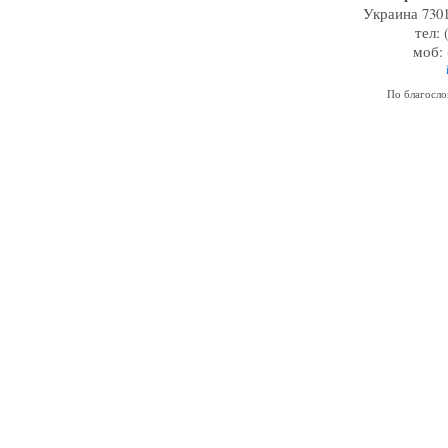
Украина 7301
тел: 
моб: 
По благосл