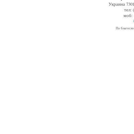
Украина 7301
тел: 
моб: 
По благосл