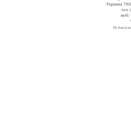
Украина 7301
тел: 
моб: 
По благосл