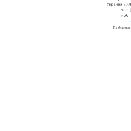
Украина 7301
тел: 
моб: 
По благосл