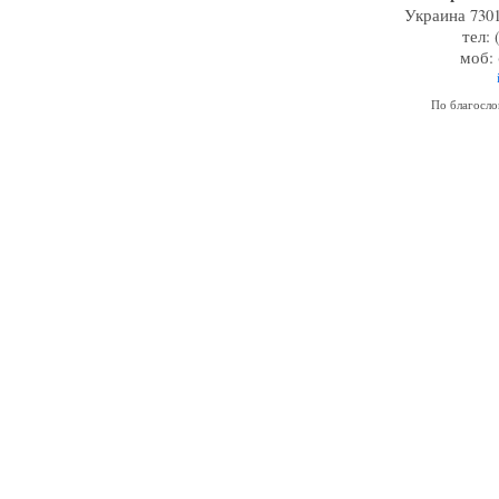
Украина 7301
тел: 
моб: 
По благосл