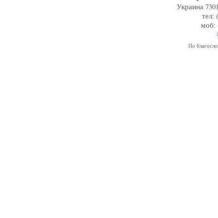
Украина 7301
тел: 
моб: 
По благосл